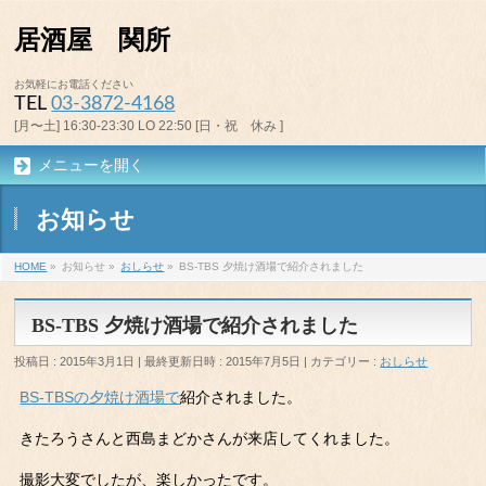
居酒屋 関所
お気軽にお電話ください
TEL
03-3872-4168
[月〜土] 16:30-23:30 LO 22:50 [日・祝 休み ]
メニューを開く
お知らせ
HOME
»
お知らせ
»
おしらせ
»
BS-TBS 夕焼け酒場で紹介されました
BS-TBS 夕焼け酒場で紹介されました
投稿日 : 2015年3月1日
最終更新日時 : 2015年7月5日
カテゴリー :
おしらせ
BS-TBSの夕焼け酒場で
紹介されました。
きたろうさんと西島まどかさんが来店してくれました。
撮影大変でしたが、楽しかったです。