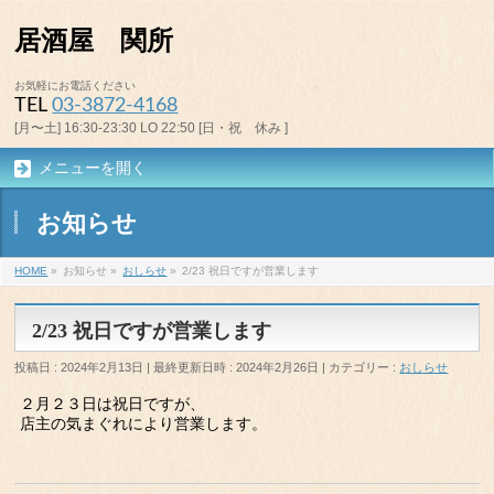
居酒屋 関所
お気軽にお電話ください
TEL
03-3872-4168
[月〜土] 16:30-23:30 LO 22:50 [日・祝 休み ]
メニューを開く
お知らせ
HOME
»
お知らせ
»
おしらせ
»
2/23 祝日ですが営業します
2/23 祝日ですが営業します
投稿日 : 2024年2月13日
最終更新日時 : 2024年2月26日
カテゴリー :
おしらせ
２月２３日は祝日ですが、
店主の気まぐれにより営業します。