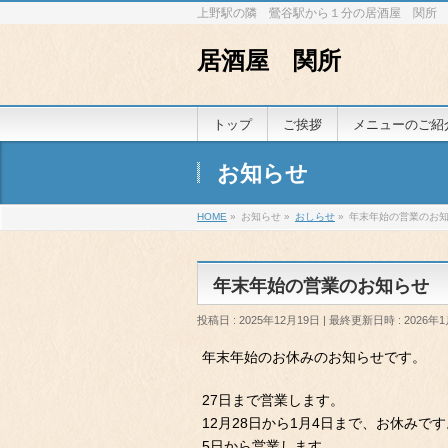
上野駅の隣 鶯谷駅から１分の居酒屋 関所
居酒屋 関所
トップ
ご挨拶
メニューのご紹
お知らせ
HOME
»
お知らせ
»
おしらせ
»
年末年始の営業のお
年末年始の営業のお知らせ
投稿日 : 2025年12月19日
最終更新日時 : 2026年
年末年始のお休みのお知らせです。
27日まで営業します。
12月28日から1月4日まで、お休みです
5日から営業します。