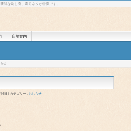
 新鮮な刺し身、寿司ネタが特徴です。
介
店舗案内
知らせ
1月6日
カテゴリー :
おしらせ
。