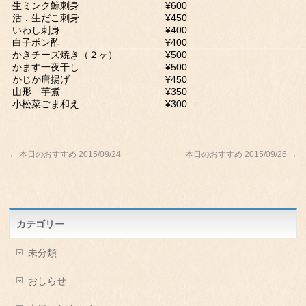
生ミンク鯨刺身 ¥600
活．生だこ刺身 ¥450
いわし刺身 ¥400
白子ポン酢 ¥400
かきチーズ焼き（２ヶ） ¥500
かます一夜干し ¥500
かじか唐揚げ ¥450
山形 芋煮 ¥350
小松菜ごま和え ¥300
←
本日のおすすめ 2015/09/24
本日のおすすめ 2015/09/26
→
カテゴリー
未分類
おしらせ