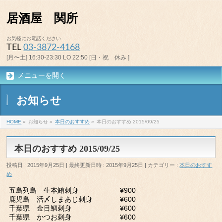
居酒屋 関所
お気軽にお電話ください
TEL
03-3872-4168
[月〜土] 16:30-23:30 LO 22:50 [日・祝 休み ]
メニューを開く
お知らせ
HOME
»
お知らせ
»
本日のおすすめ
»
本日のおすすめ 2015/09/25
本日のおすすめ 2015/09/25
投稿日 : 2015年9月25日
最終更新日時 : 2015年9月25日
カテゴリー :
本日のおすす
め
五島列島 生本鮪刺身 ¥900
鹿児島 活〆しまあじ刺身 ¥600
千葉県 金目鯛刺身 ¥600
千葉県 かつお刺身 ¥600