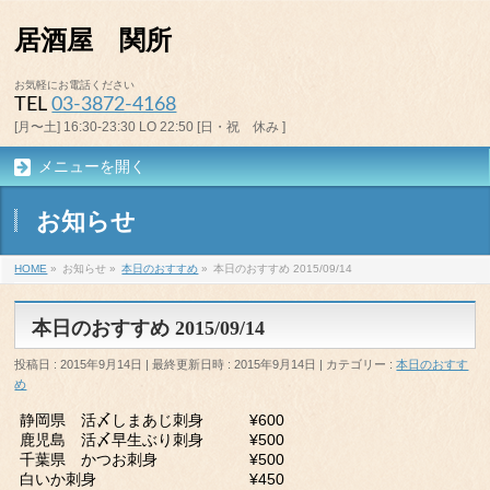
居酒屋 関所
お気軽にお電話ください
TEL
03-3872-4168
[月〜土] 16:30-23:30 LO 22:50 [日・祝 休み ]
メニューを開く
お知らせ
HOME
»
お知らせ
»
本日のおすすめ
»
本日のおすすめ 2015/09/14
本日のおすすめ 2015/09/14
投稿日 : 2015年9月14日
最終更新日時 : 2015年9月14日
カテゴリー :
本日のおすす
め
静岡県 活〆しまあじ刺身 ¥600
鹿児島 活〆早生ぶり刺身 ¥500
千葉県 かつお刺身 ¥500
白いか刺身 ¥450