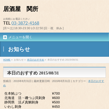
居酒屋 関所
お気軽にお電話ください
TEL
03-3872-4168
[月〜土] 16:30-23:30 LO 22:50 [日・祝 休み ]
メニューを開く
お知らせ
HOME
»
お知らせ
»
本日のおすすめ
»
本日のおすすめ 2015/08/31
本日のおすすめ 2015/08/31
投稿日 : 2015年8月31日
最終更新日時 : 2015年8月31日
カテゴリー :
本日のおすす
め
生本鮪ぶつ ¥700
北海道 活・磯つぶ貝刺身 ¥600
静岡県 活〆真鯛刺身 ¥500
いわし刺身 ¥450