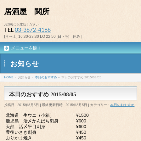
居酒屋 関所
お気軽にお電話ください
TEL
03-3872-4168
[月〜土] 16:30-23:30 LO 22:50 [日・祝 休み ]
メニューを開く
お知らせ
HOME
»
お知らせ
»
本日のおすすめ
»
本日のおすすめ 2015/08/05
本日のおすすめ 2015/08/05
投稿日 : 2015年8月5日
最終更新日時 : 2015年8月5日
カテゴリー :
本日のおすすめ
北海道 生ウニ（小箱） ¥1500
鹿児島 活〆かんぱち刺身 ¥600
天然 活〆平目刺身 ¥600
豊後いさき刺身 ¥450
ぶりかま焼き ¥450