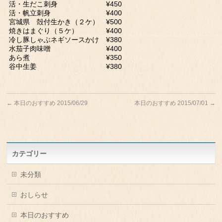
活・生だこ刺身 ¥450
活・帆立刺身 ¥400
宮城県 殻付生かき（２ケ） ¥500
焼きはまぐり（５ケ） ¥400
冷し豚しゃぶネギソースかけ ¥380
水茄子肉味噌 ¥400
あら煮 ¥350
谷中生姜 ¥380
←
本日のおすすめ 2015/06/29
本日のおすすめ 2015/07/01
→
カテゴリー
未分類
おしらせ
本日のおすすめ