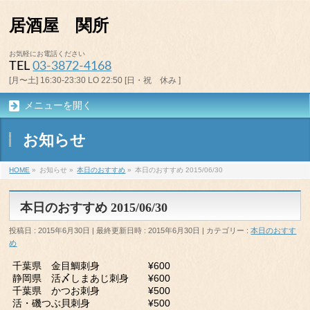
居酒屋 関所
お気軽にお電話ください
TEL
03-3872-4168
[月〜土] 16:30-23:30 LO 22:50 [日・祝 休み ]
メニューを開く
お知らせ
HOME
»
お知らせ
»
本日のおすすめ
»
本日のおすすめ 2015/06/30
本日のおすすめ 2015/06/30
投稿日 : 2015年6月30日
最終更新日時 : 2015年6月30日
カテゴリー :
本日のおすす
め
千葉県 金目鯛刺身 ¥600
静岡県 活〆しまあじ刺身 ¥600
千葉県 かつお刺身 ¥500
活・磯つぶ貝刺身 ¥500