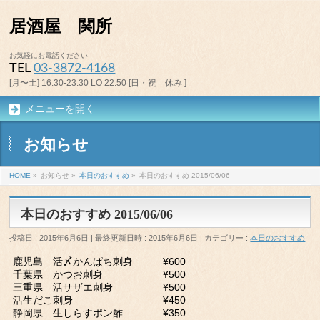
居酒屋 関所
お気軽にお電話ください
TEL
03-3872-4168
[月〜土] 16:30-23:30 LO 22:50 [日・祝 休み ]
メニューを開く
お知らせ
HOME
»
お知らせ
»
本日のおすすめ
»
本日のおすすめ 2015/06/06
本日のおすすめ 2015/06/06
投稿日 : 2015年6月6日
最終更新日時 : 2015年6月6日
カテゴリー :
本日のおすすめ
鹿児島 活〆かんぱち刺身 ¥600
千葉県 かつお刺身 ¥500
三重県 活サザエ刺身 ¥500
活生だこ刺身 ¥450
静岡県 生しらすポン酢 ¥350